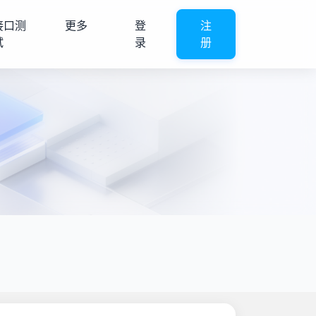
接口测
更多
登
注
试
录
册